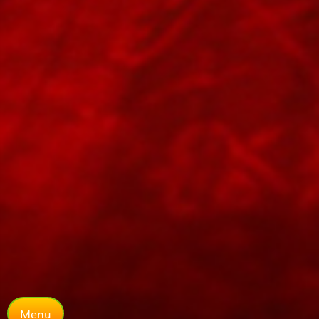
103
Batu Nisa
104
Tiang Kap
105
Tertabrak
106
Terong
107
Termos
108
Terlangga
109
Terlangga
110
Terlangga
111
Terhalang
112
Terhalang
113
Bawang
Menu
114
Bayar Paj