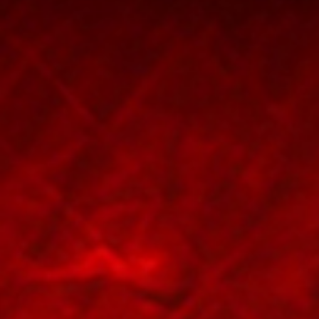
90
Baker Rum
91
Ballpen
92
Balsem
93
Timbanga
94
Timba
95
Ban Gemb
96
Timang A
97
Bangku
98
Timah
99
Bantal
100
Tikus Mak
101
Batu Gugu
102
Tidur