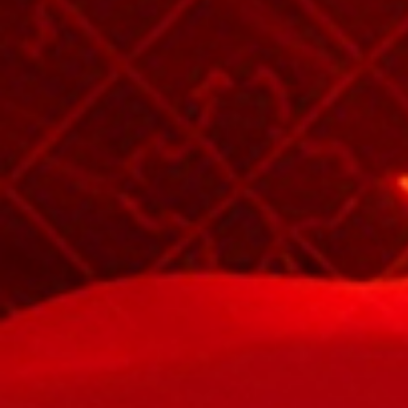
44
Hidung Bel
Meja - Arj
45
Udang ke
46
Langit
47
Tanah
48
Gula
49
Obat
50
Ahli Nuju
51
Air Gripe
52
Air Panas
53
Alat Tulis