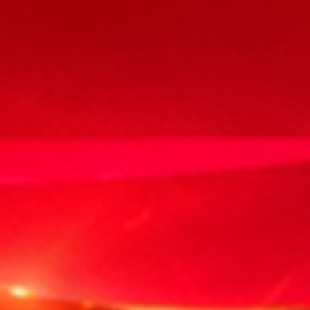
54
Ambil Air
55
Ambil Da
56
Anak Kam
57
Anak Kunc
58
Anak Naik
59
Angkat Ba
60
Weker
61
Wat Siam
62
Wanita Pu
63
Ubi
64
Tusuk Gigi
65
Tupai