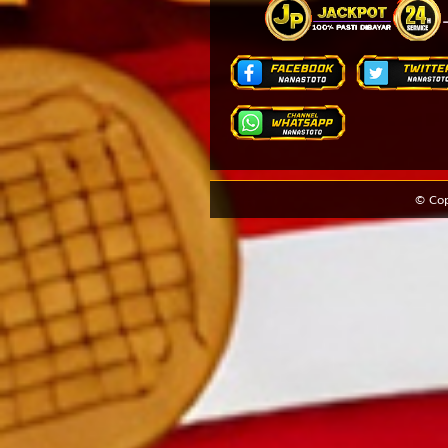
32
Kepala Des
Ceret - Se
33
Penipu - K
Aswatam
34
Ibu Suri -
Kunti
© Cop
35
Budha - Ka
Bagaspati
36
Wanita Sih
- Pintu - 
37
Dewa Maut
- Rokok - 