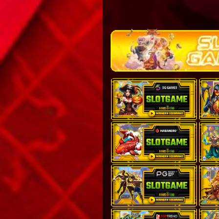
Destarata
15
Pendeta W
Manggis -
16
Orang Bon
Anggur - B
17
Penolong -
18
Putri Raja
Engsel - D
19
Kekasih - 
Bemo - N
20
Pahlawan -