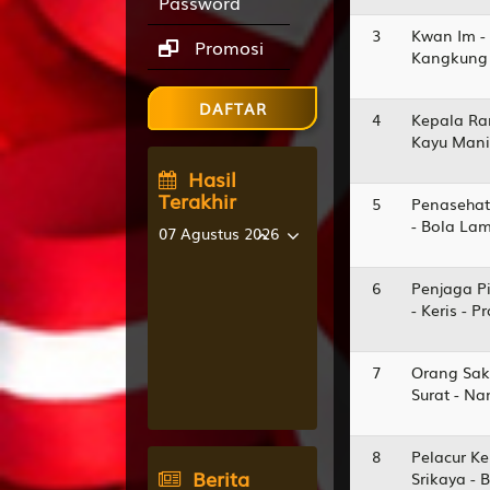
Password
3
Kwan Im -
Promosi
Kangkung 
DAFTAR
4
Kepala Ra
Kayu Manis
Hasil
Terakhir
5
Penasehat
- Bola La
07 Agustus 2026
NEWYORKMID
6
Penjaga Pi
8391
- Keris - 
BRUNEI 02
7525
7
Orang Sak
CAROLINADAY
Surat - N
1200
OREGON03
8
Pelacur Ke
5398
Berita
Srikaya - 