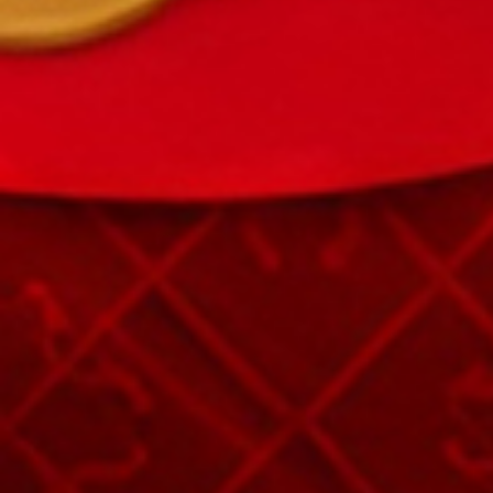
38
Orang Gila 
Buriswara
39
Siluman Ai
Toples - W
40
Putri Kipas
Apokat,Alp
41
Petani - Pe
Cukur - Ir
42
Prajurit -
Angin - Ci
43
Raksasa - 
Es - Praha